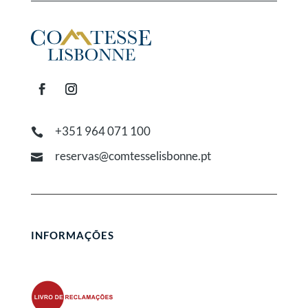
+351 964 071 100

reservas@comtesselisbonne.pt

INFORMAÇÕES