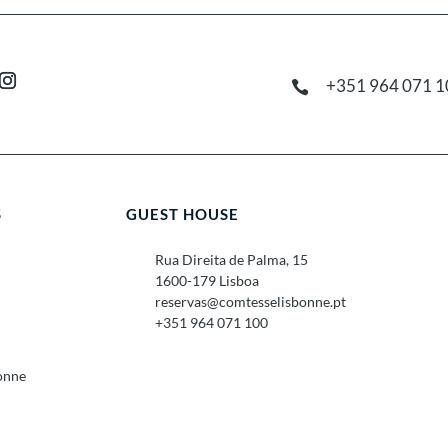
+351 964 071 1

S
GUEST HOUSE
Rua Direita de Palma, 15
1600-179 Lisboa
reservas@comtesselisbonne.pt
+351 964 071 100
onne